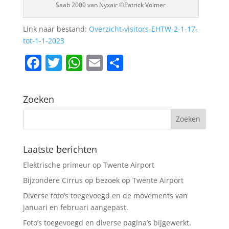
Saab 2000 van Nyxair ©Patrick Volmer
Link naar bestand:
Overzicht-visitors-EHTW-2-1-17-
tot-1-1-2023
F
T
W
E
D
a
w
h
m
el
c
itt
at
ai
e
Zoeken
e
er
s
l
n
b
A
o
p
Laatste berichten
o
p
Elektrische primeur op Twente Airport
k
Bijzondere Cirrus op bezoek op Twente Airport
Diverse foto’s toegevoegd en de movements van
januari en februari aangepast.
Foto’s toegevoegd en diverse pagina’s bijgewerkt.