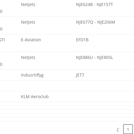
Netjets
NJE624B - NJE157T
0
Netjets
NJE677Q - NJE206M
0
GTi
E-Aviation
EFD1B
Netjets
NJE886U - NJE805L
0
Indusrtiflyg
JET7
KLM Aeroclub
❮
1