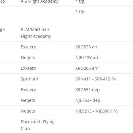
ico
AIS Flight Academy
* t/g
* t/g
ago
KLM/Martinair
Flight Academy
Exxaero
XRO533 arr
Netjets
NJE713Y arr
Exxaero
XRO206 arr
SprintAir
SRN411 - SRN412 f/v
Exxaero
XRO551 dep
Netjets
NJE753F dep
Netjets
NJE821E - NJE686K f/v
Darmstadt Flying
Club