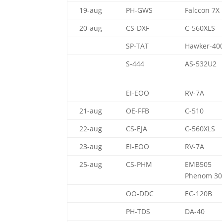
19-aug
PH-GWS
Falccon 7X
20-aug
CS-DXF
C-560XLS
SP-TAT
Hawker-40
S-444
AS-532U2
EI-EOO
RV-7A
21-aug
OE-FFB
C-510
22-aug
CS-EJA
C-560XLS
23-aug
EI-EOO
RV-7A
25-aug
CS-PHM
EMB505
Phenom 30
OO-DDC
EC-120B
PH-TDS
DA-40