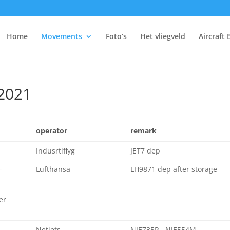
Home
Movements
Foto’s
Het vliegveld
Aircraft 
2021
operator
remark
Indusrtiflyg
JET7 dep
-
Lufthansa
LH9871 dep after storage
er
Netjets
NJE735P - NJE554M