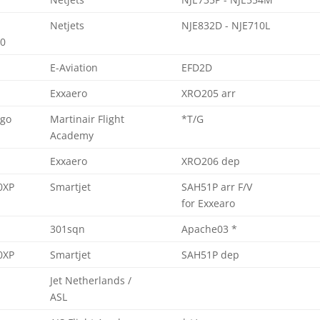
Netjets
NJE832D - NJE710L
0
E-Aviation
EFD2D
Exxaero
XRO205 arr
ago
Martinair Flight
*T/G
Academy
Exxaero
XRO206 dep
0XP
Smartjet
SAH51P arr F/V
for Exxearo
301sqn
Apache03 *
0XP
Smartjet
SAH51P dep
Jet Netherlands /
ASL