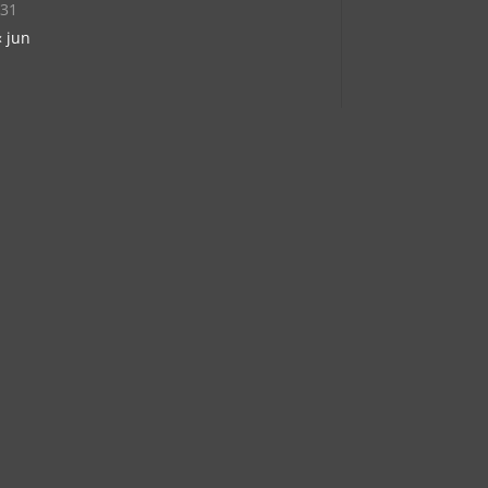
31
« jun