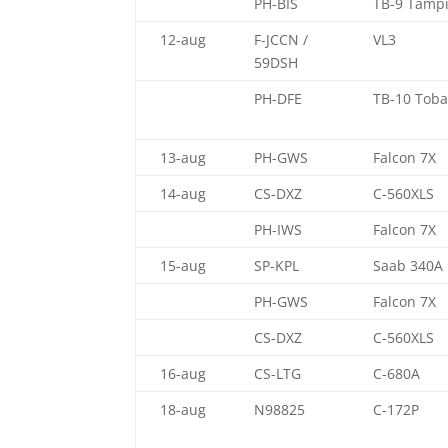
PH-BIS
TB-9 Tamp
12-aug
F-JCCN /
VL3
59DSH
PH-DFE
TB-10 Tob
13-aug
PH-GWS
Falcon 7X
14-aug
CS-DXZ
C-560XLS
PH-IWS
Falcon 7X
15-aug
SP-KPL
Saab 340A
PH-GWS
Falcon 7X
CS-DXZ
C-560XLS
16-aug
CS-LTG
C-680A
18-aug
N98825
C-172P