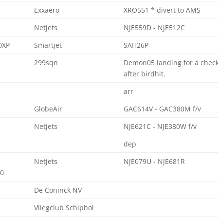
Exxaero
XRO551 * divert to AMS
Netjets
NJE559D - NJE512C
0XP
Smartjet
SAH26P
299sqn
Demon05 landing for a chec
after birdhit.
arr
GlobeAir
GAC614V - GAC380M f/v
Netjets
NJE621C - NJE380W f/v
dep
Netjets
NJE079U - NJE681R
0
De Coninck NV
Vliegclub Schiphol