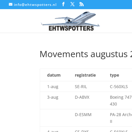
info@ehtwspotters.nl
Movements augustus 
datum
registratie
type
1-aug
SE-RIL
C-560XLS
3-aug
D-ABVX
Boeing 747
430
D-ESMM
PA-28 Arch
II
4-aug
CS-DXS
C-560XLS