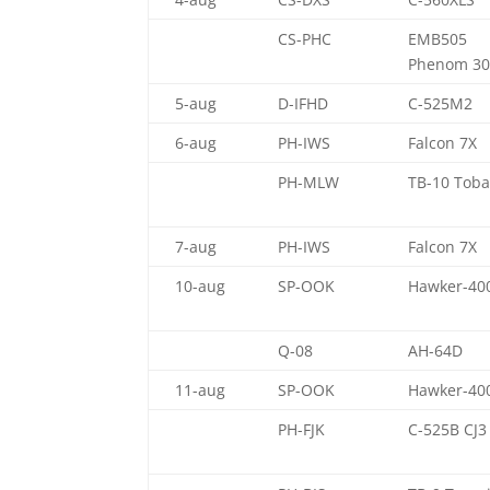
CS-PHC
EMB505
Phenom 30
5-aug
D-IFHD
C-525M2
6-aug
PH-IWS
Falcon 7X
PH-MLW
TB-10 Tob
7-aug
PH-IWS
Falcon 7X
10-aug
SP-OOK
Hawker-40
Q-08
AH-64D
11-aug
SP-OOK
Hawker-40
PH-FJK
C-525B CJ3