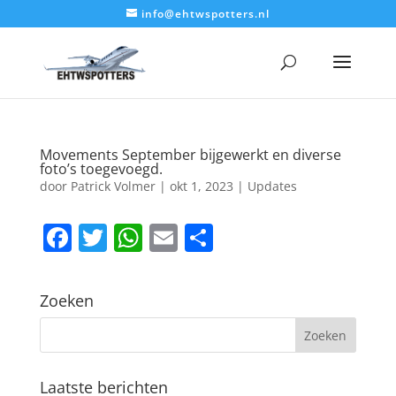
info@ehtwspotters.nl
Movements September bijgewerkt en diverse
foto’s toegevoegd.
door
Patrick Volmer
|
okt 1, 2023
|
Updates
F
T
W
E
D
a
w
h
m
el
c
itt
at
ai
e
Zoeken
e
er
s
l
n
b
A
o
p
Laatste berichten