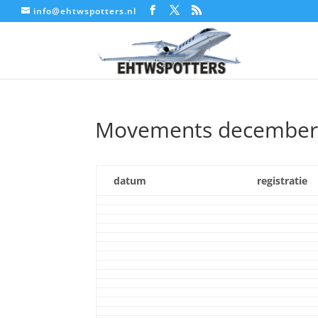
info@ehtwspotters.nl
Movements december
datum
registratie