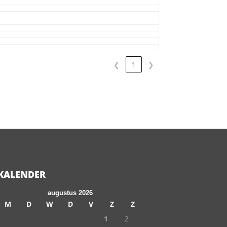
❮
1
❯
KALENDER
augustus 2026
M
D
W
D
V
Z
Z
1
2