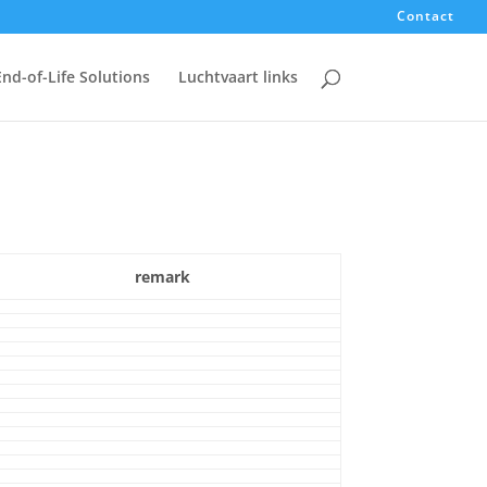
Contact
End-of-Life Solutions
Luchtvaart links
remark