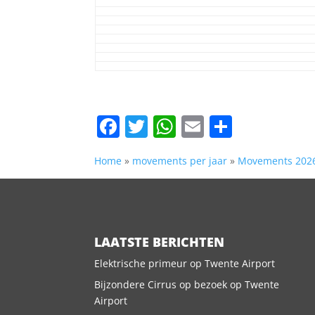
Facebook
Twitter
WhatsApp
Email
Delen
Home
»
movements per jaar
»
Movements 202
LAATSTE BERICHTEN
Elektrische primeur op Twente Airport
Bijzondere Cirrus op bezoek op Twente
Airport