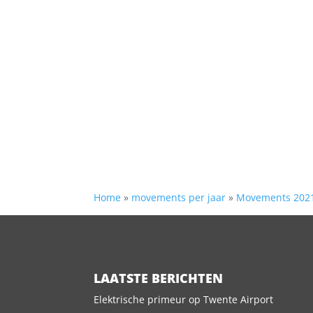
Home
»
movements per jaar
»
Movements 202
LAATSTE BERICHTEN
Elektrische primeur op Twente Airport