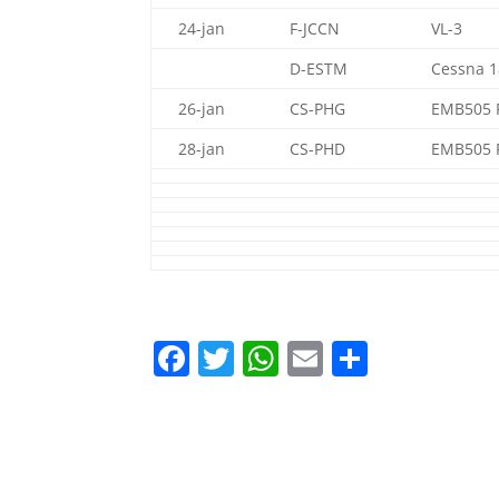
24-jan
F-JCCN
VL-3
D-ESTM
Cessna 1
26-jan
CS-PHG
EMB505 
28-jan
CS-PHD
EMB505 
Facebook
Twitter
WhatsApp
Email
Delen