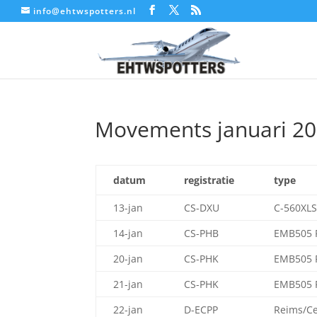
info@ehtwspotters.nl
Movements januari 2
datum
registratie
type
13-jan
CS-DXU
C-560XLS
14-jan
CS-PHB
EMB505 
20-jan
CS-PHK
EMB505 
21-jan
CS-PHK
EMB505 
22-jan
D-ECPP
Reims/C