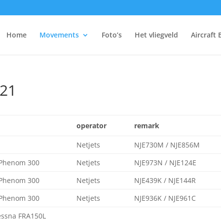
Home
Movements
Foto’s
Het vliegveld
Aircraft 
021
operator
remark
Netjets
NJE730M / NJE856M
Phenom 300
Netjets
NJE973N / NJE124E
Phenom 300
Netjets
NJE439K / NJE144R
Phenom 300
Netjets
NJE936K / NJE961C
essna FRA150L