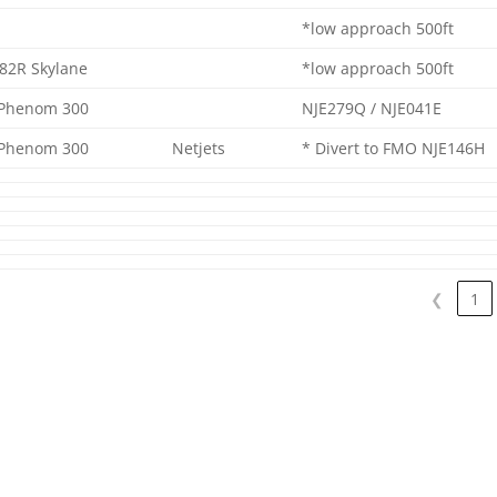
*low approach 500ft
82R Skylane
*low approach 500ft
Phenom 300
NJE279Q / NJE041E
Phenom 300
Netjets
* Divert to FMO NJE146H
❮
1