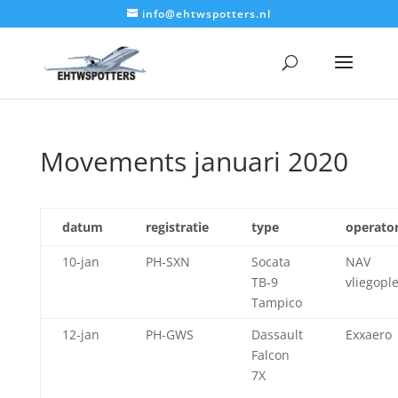
info@ehtwspotters.nl
Movements januari 2020
datum
registratie
type
operato
10-jan
PH-SXN
Socata
NAV
TB-9
vliegopl
Tampico
12-jan
PH-GWS
Dassault
Exxaero
Falcon
7X