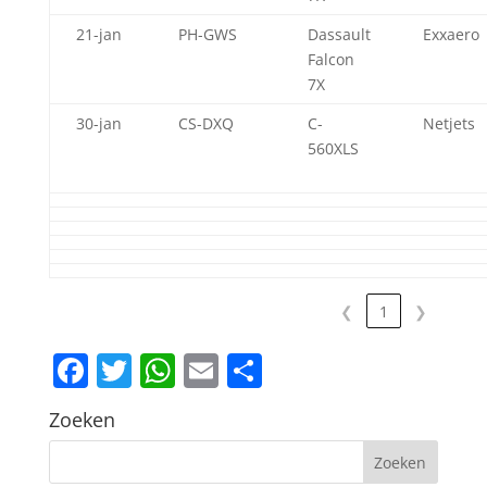
21-jan
PH-GWS
Dassault
Exxaero
Falcon
7X
30-jan
CS-DXQ
C-
Netjets
560XLS
❮
1
❯
Facebook
Twitter
WhatsApp
Email
Delen
Zoeken