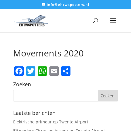
info@ehtwspotters.nl
Movements 2020
Facebook
Twitter
WhatsApp
Email
Delen
Zoeken
Laatste berichten
Elektrische primeur op Twente Airport
Bijzondere Cirrus op bezoek op Twente Airport