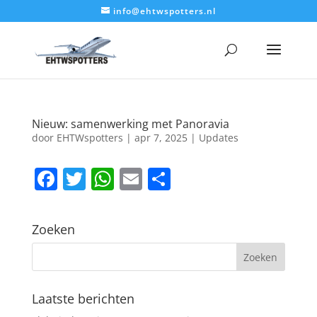
info@ehtwspotters.nl
Nieuw: samenwerking met Panoravia
door
EHTWspotters
|
apr 7, 2025
|
Updates
F
T
W
E
D
a
w
h
m
el
c
itt
at
ai
e
Zoeken
e
er
s
l
n
b
A
o
p
Laatste berichten
o
p