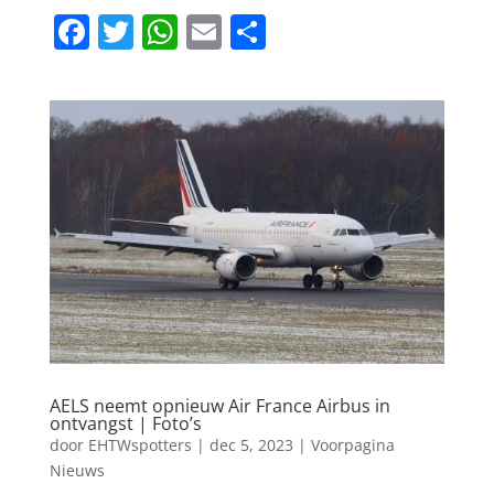
F
T
W
E
D
a
w
h
m
el
c
itt
at
ai
e
e
er
s
l
n
b
A
o
p
o
p
k
AELS neemt opnieuw Air France Airbus in
ontvangst | Foto’s
door
EHTWspotters
|
dec 5, 2023
|
Voorpagina
Nieuws