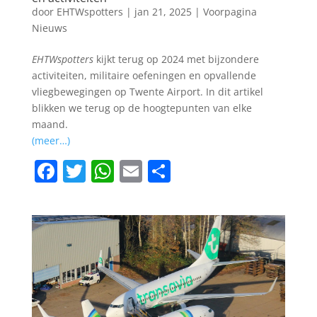
door
EHTWspotters
|
jan 21, 2025
|
Voorpagina
Nieuws
EHTWspotters
kijkt terug op 2024 met bijzondere
activiteiten, militaire oefeningen en opvallende
vliegbewegingen op Twente Airport. In dit artikel
blikken we terug op de hoogtepunten van elke
maand.
(meer…)
F
T
W
E
D
a
w
h
m
el
c
itt
at
ai
e
e
er
s
l
n
b
A
o
p
o
p