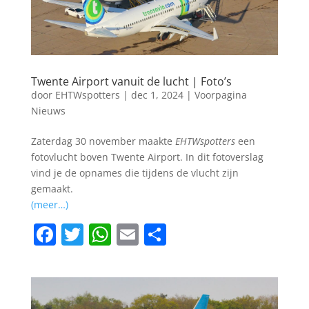
k
Twente Airport vanuit de lucht | Foto’s
door
EHTWspotters
|
dec 1, 2024
|
Voorpagina
Nieuws
Zaterdag 30 november maakte
EHTWspotters
een
fotovlucht boven Twente Airport. In dit fotoverslag
vind je de opnames die tijdens de vlucht zijn
gemaakt.
(meer…)
F
T
W
E
D
a
w
h
m
el
c
itt
at
ai
e
e
er
s
l
n