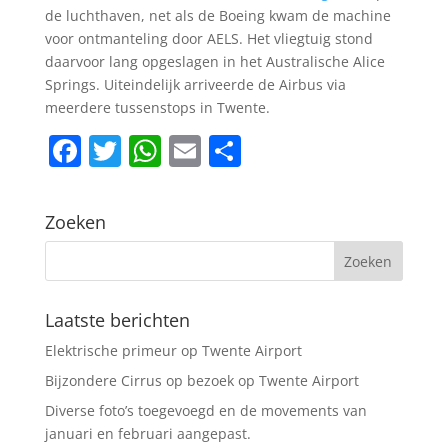
de luchthaven, net als de Boeing kwam de machine
voor ontmanteling door AELS. Het vliegtuig stond
daarvoor lang opgeslagen in het Australische Alice
Springs. Uiteindelijk arriveerde de Airbus via
meerdere tussenstops in Twente.
F
T
W
E
D
a
w
h
m
el
c
itt
at
ai
e
Zoeken
e
er
s
l
n
b
A
o
p
Laatste berichten
o
p
Elektrische primeur op Twente Airport
k
Bijzondere Cirrus op bezoek op Twente Airport
Diverse foto’s toegevoegd en de movements van
januari en februari aangepast.