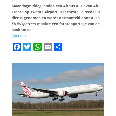
Maandagmiddag landde een Airbus A319 van Air
France op Twente Airport. Het toestel is reeds uit
dienst genomen en wordt ontmanteld door AELS.
EHTWspotters
maakte een fotorapportage van de
aankomst.
(meer…)
F
T
W
E
D
a
w
h
m
el
c
itt
at
ai
e
e
er
s
l
n
b
A
o
p
o
p
k