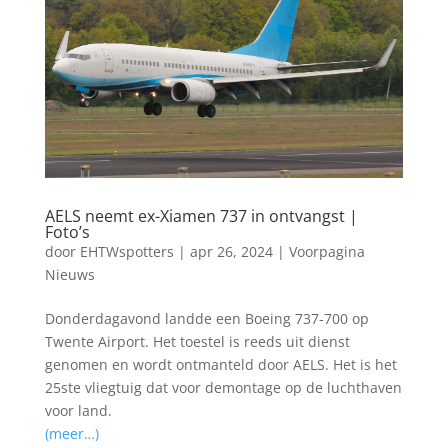
b
A
o
p
o
p
k
AELS neemt ex-Xiamen 737 in ontvangst |
Foto’s
door
EHTWspotters
|
apr 26, 2024
|
Voorpagina
Nieuws
Donderdagavond landde een Boeing 737-700 op
Twente Airport. Het toestel is reeds uit dienst
genomen en wordt ontmanteld door AELS. Het is het
25ste vliegtuig dat voor demontage op de luchthaven
voor land.
(meer…)