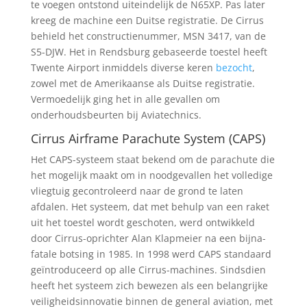
te voegen ontstond uiteindelijk de N65XP. Pas later
kreeg de machine een Duitse registratie. De Cirrus
behield het constructienummer, MSN 3417, van de
S5-DJW. Het in Rendsburg gebaseerde toestel heeft
Twente Airport inmiddels diverse keren
bezocht
,
zowel met de Amerikaanse als Duitse registratie.
Vermoedelijk ging het in alle gevallen om
onderhoudsbeurten bij Aviatechnics.
Cirrus Airframe Parachute System (CAPS)
Het CAPS-systeem staat bekend om de parachute die
het mogelijk maakt om in noodgevallen het volledige
vliegtuig gecontroleerd naar de grond te laten
afdalen. Het systeem, dat met behulp van een raket
uit het toestel wordt geschoten, werd ontwikkeld
door Cirrus-oprichter Alan Klapmeier na een bijna-
fatale botsing in 1985. In 1998 werd CAPS standaard
geïntroduceerd op alle Cirrus-machines. Sindsdien
heeft het systeem zich bewezen als een belangrijke
veiligheidsinnovatie binnen de general aviation, met