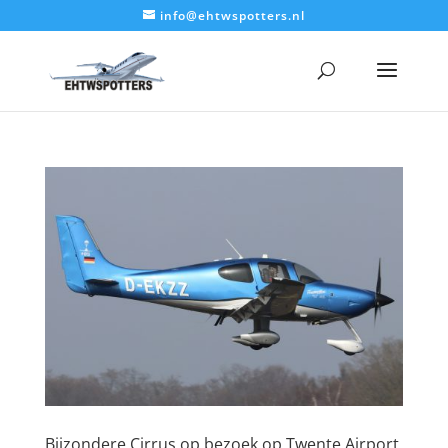
info@ehtwspotters.nl
Bijzondere Cirrus op bezoek op Twente Airport