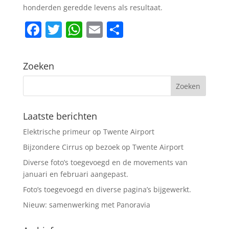
honderden geredde levens als resultaat.
F
T
W
E
D
a
w
h
m
el
c
itt
at
ai
e
Zoeken
e
er
s
l
n
b
A
o
p
Laatste berichten
o
p
Elektrische primeur op Twente Airport
k
Bijzondere Cirrus op bezoek op Twente Airport
Diverse foto’s toegevoegd en de movements van
januari en februari aangepast.
Foto’s toegevoegd en diverse pagina’s bijgewerkt.
Nieuw: samenwerking met Panoravia