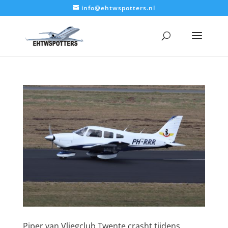
info@ehtwspotters.nl
Piper van Vliegclub Twente crasht tijdens