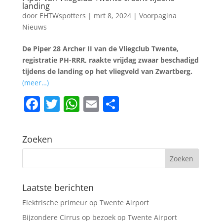
landing
door
EHTWspotters
|
mrt 8, 2024
|
Voorpagina
Nieuws
De Piper 28 Archer II van de Vliegclub Twente,
registratie PH-RRR, raakte vrijdag zwaar beschadigd
tijdens de landing op het vliegveld van Zwartberg.
(meer…)
F
T
W
E
D
a
w
h
m
el
c
itt
at
ai
e
Zoeken
e
er
s
l
n
b
A
o
p
Laatste berichten
o
p
Elektrische primeur op Twente Airport
k
Bijzondere Cirrus op bezoek op Twente Airport