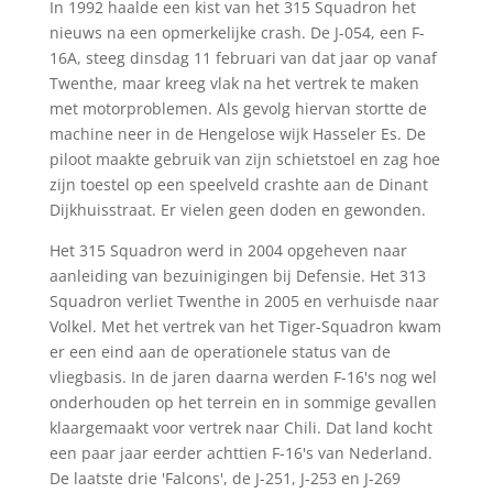
In 1992 haalde een kist van het 315 Squadron het
nieuws na een opmerkelijke crash. De J-054, een F-
16A, steeg dinsdag 11 februari van dat jaar op vanaf
Twenthe, maar kreeg vlak na het vertrek te maken
met motorproblemen. Als gevolg hiervan stortte de
machine neer in de Hengelose wijk Hasseler Es. De
piloot maakte gebruik van zijn schietstoel en zag hoe
zijn toestel op een speelveld crashte aan de Dinant
Dijkhuisstraat. Er vielen geen doden en gewonden.
Het 315 Squadron werd in 2004 opgeheven naar
aanleiding van bezuinigingen bij Defensie. Het 313
Squadron verliet Twenthe in 2005 en verhuisde naar
Volkel. Met het vertrek van het Tiger-Squadron kwam
er een eind aan de operationele status van de
vliegbasis. In de jaren daarna werden F-16's nog wel
onderhouden op het terrein en in sommige gevallen
klaargemaakt voor vertrek naar Chili. Dat land kocht
een paar jaar eerder achttien F-16's van Nederland.
De laatste drie 'Falcons', de J-251, J-253 en J-269