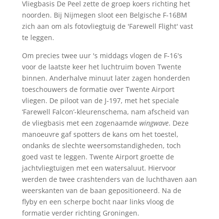
Vliegbasis De Peel zette de groep koers richting het
noorden. Bij Nijmegen sloot een Belgische F-16BM
zich aan om als fotovliegtuig de 'Farewell Flight' vast
te leggen.
Om precies twee uur 's middags vlogen de F-16's
voor de laatste keer het luchtruim boven Twente
binnen. Anderhalve minuut later zagen honderden
toeschouwers de formatie over Twente Airport
vliegen. De piloot van de J-197, met het speciale
‘Farewell Falcon’-kleurenschema, nam afscheid van
de vliegbasis met een zogenaamde
wingwave
. Deze
manoeuvre gaf spotters de kans om het toestel,
ondanks de slechte weersomstandigheden, toch
goed vast te leggen. Twente Airport groette de
jachtvliegtuigen met een watersaluut. Hiervoor
werden de twee crashtenders van de luchthaven aan
weerskanten van de baan gepositioneerd. Na de
flyby en een scherpe bocht naar links vloog de
formatie verder richting Groningen.