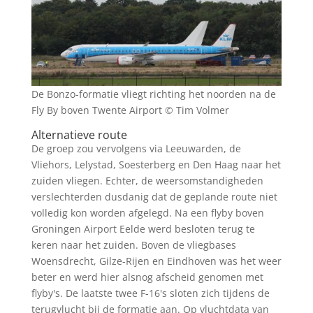
De Bonzo-formatie vliegt richting het noorden na de
Fly By boven Twente Airport © Tim Volmer
Alternatieve route
De groep zou vervolgens via Leeuwarden, de
Vliehors, Lelystad, Soesterberg en Den Haag naar het
zuiden vliegen. Echter, de weersomstandigheden
verslechterden dusdanig dat de geplande route niet
volledig kon worden afgelegd. Na een flyby boven
Groningen Airport Eelde werd besloten terug te
keren naar het zuiden. Boven de vliegbases
Woensdrecht, Gilze-Rijen en Eindhoven was het weer
beter en werd hier alsnog afscheid genomen met
flyby's. De laatste twee F-16's sloten zich tijdens de
terugvlucht bij de formatie aan. Op vluchtdata van