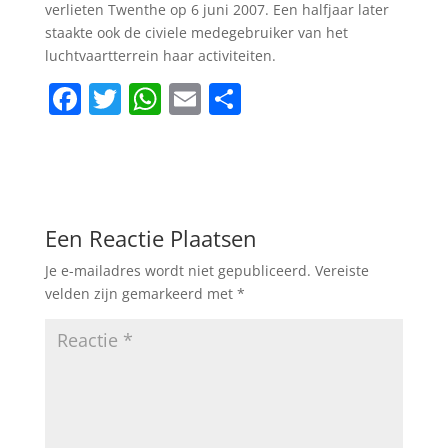
verlieten Twenthe op 6 juni 2007. Een halfjaar later
staakte ook de civiele medegebruiker van het
luchtvaartterrein haar activiteiten.
F
T
W
E
D
a
w
h
m
el
c
itt
at
ai
e
e
er
s
l
n
b
A
Een Reactie Plaatsen
o
p
Je e-mailadres wordt niet gepubliceerd.
Vereiste
o
p
velden zijn gemarkeerd met
*
k