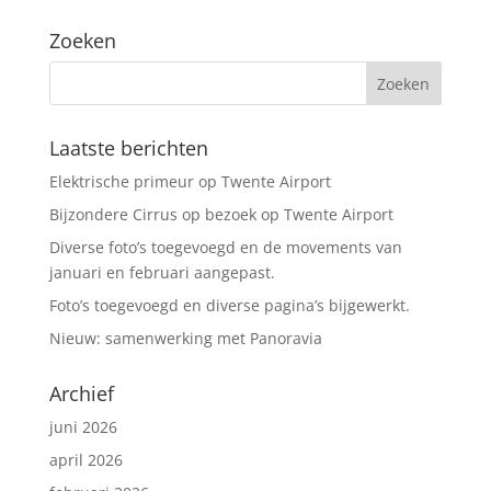
a
Zoeken
t
i
v
e
:
Laatste berichten
Elektrische primeur op Twente Airport
Bijzondere Cirrus op bezoek op Twente Airport
Diverse foto’s toegevoegd en de movements van
januari en februari aangepast.
Foto’s toegevoegd en diverse pagina’s bijgewerkt.
Nieuw: samenwerking met Panoravia
Archief
juni 2026
april 2026