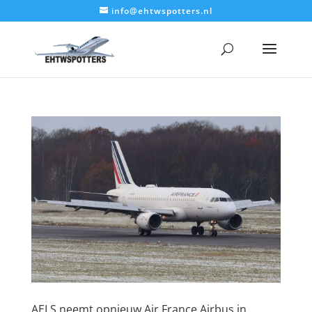
info@ehtwspotters.nl
AELS neemt opnieuw Air France Airbus in