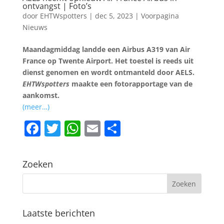
ontvangst | Foto’s
door
EHTWspotters
|
dec 5, 2023
|
Voorpagina
Nieuws
Maandagmiddag landde een Airbus A319 van Air
France op Twente Airport. Het toestel is reeds uit
dienst genomen en wordt ontmanteld door AELS.
EHTWspotters
maakte een fotorapportage van de
aankomst.
(meer…)
F
T
W
E
D
a
w
h
m
el
c
itt
at
ai
e
Zoeken
e
er
s
l
n
b
A
o
p
Laatste berichten