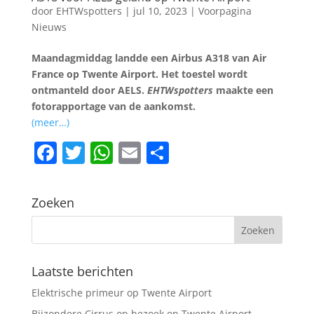
door
EHTWspotters
|
jul 10, 2023
|
Voorpagina
Nieuws
Maandagmiddag landde een Airbus A318 van Air
France op Twente Airport. Het toestel wordt
ontmanteld door AELS.
EHTWspotters
maakte een
fotorapportage van de aankomst.
(meer…)
F
T
W
E
D
a
w
h
m
el
c
itt
at
ai
e
Zoeken
e
er
s
l
n
b
A
o
p
Laatste berichten
o
p
Elektrische primeur op Twente Airport
k
Bijzondere Cirrus op bezoek op Twente Airport