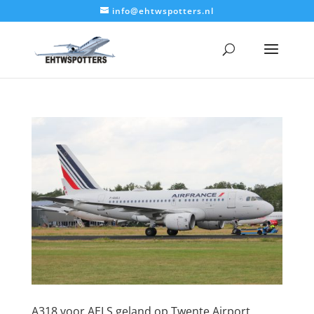
info@ehtwspotters.nl
A318 voor AELS geland op Twente Airport