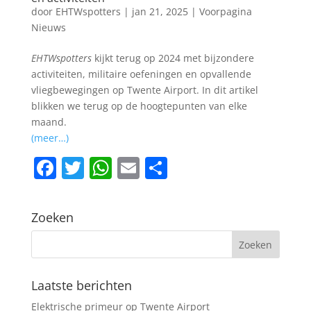
door
EHTWspotters
|
jan 21, 2025
|
Voorpagina
Nieuws
EHTWspotters
kijkt terug op 2024 met bijzondere
activiteiten, militaire oefeningen en opvallende
vliegbewegingen op Twente Airport. In dit artikel
blikken we terug op de hoogtepunten van elke
maand.
(meer…)
F
T
W
E
D
a
w
h
m
el
c
itt
at
ai
e
Zoeken
e
er
s
l
n
b
A
o
p
Laatste berichten
o
p
Elektrische primeur op Twente Airport