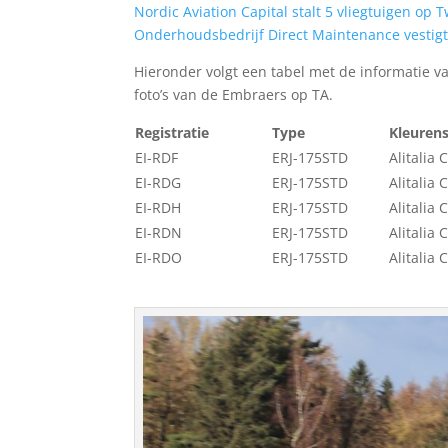
Nordic Aviation Capital stalt 5 vliegtuigen op 
Onderhoudsbedrijf Direct Maintenance vestigt
Hieronder volgt een tabel met de informatie van
foto’s van de Embraers op TA.
Registratie
Type
Kleuren
EI-RDF
ERJ-175STD
Alitalia 
EI-RDG
ERJ-175STD
Alitalia 
EI-RDH
ERJ-175STD
Alitalia 
EI-RDN
ERJ-175STD
Alitalia 
EI-RDO
ERJ-175STD
Alitalia 