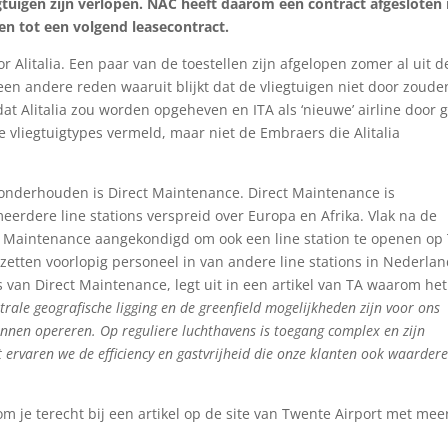
egtuigen zijn verlopen. NAC heeft daarom een contract afgesloten
len tot een volgend leasecontract.
 Alitalia. Een paar van de toestellen zijn afgelopen zomer al uit d
een andere reden waaruit blijkt dat de vliegtuigen niet door zoude
 dat Alitalia zou worden opgeheven en ITA als ‘nieuwe’ airline door g
 vliegtuigtypes vermeld, maar niet de Embraers die Alitalia
at onderhouden is Direct Maintenance. Direct Maintenance is
eerdere line stations verspreid over Europa en Afrika. Vlak na de
ct Maintenance aangekondigd om ook een line station te openen op 
etten voorlopig personeel in van andere line stations in Nederla
s van Direct Maintenance, legt uit in een artikel van TA waarom het
trale geografische ligging en de greenfield mogelijkheden zijn voor ons
nnen opereren. Op reguliere luchthavens is toegang complex en zijn
ervaren we de efficiency en gastvrijheid die onze klanten ook waardere
om je terecht bij een artikel op de site van Twente Airport met mee