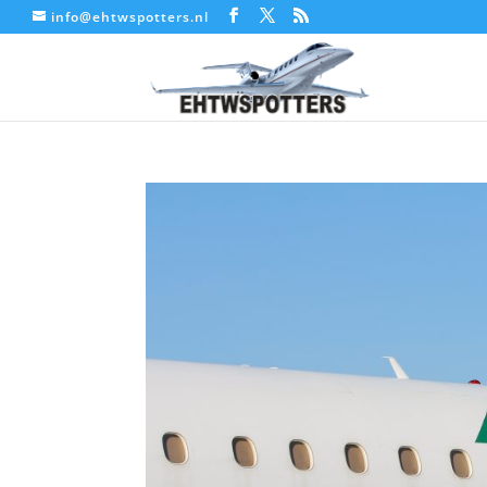
info@ehtwspotters.nl