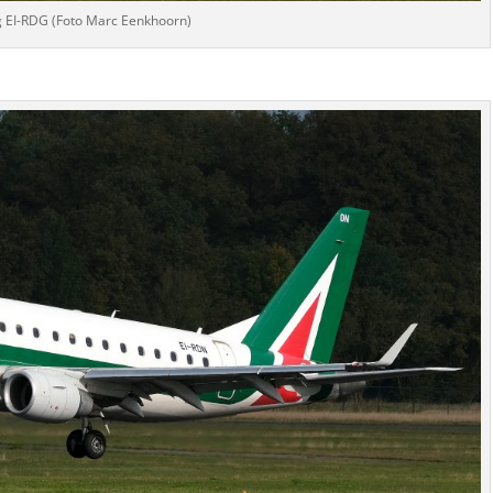
g EI-RDG (Foto Marc Eenkhoorn)