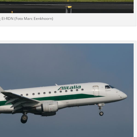
g EI-RDN (Foto Marc Eenkhoorn)