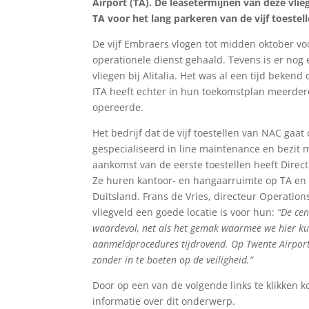
Airport (TA). De leasetermijnen van deze vli
TA voor het lang parkeren van de vijf toestel
De vijf Embraers vlogen tot midden oktober voor
operationele dienst gehaald. Tevens is er nog 
vliegen bij Alitalia. Het was al een tijd bekend
ITA heeft echter in hun toekomstplan meerdere
opereerde.
Het bedrijf dat de vijf toestellen van NAC ga
gespecialiseerd in line maintenance en bezit m
aankomst van de eerste toestellen heeft Dire
Ze huren kantoor- en hangaarruimte op TA en z
Duitsland. Frans de Vries, directeur Operation
vliegveld een goede locatie is voor hun:
“De cen
waardevol, net als het gemak waarmee we hier ku
aanmeldprocedures tijdrovend. Op Twente Airport 
zonder in te boeten op de veiligheid.”
Door op een van de volgende links te klikken k
informatie over dit onderwerp.