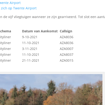
Twente Airport
 zich op Twente Airport
 de vijf vliegtuigen wanneer ze zijn gearriveerd. Tot slot een aant
schema
Datum van Aankomst
Callsign
Cityliner
9-10-2021
AZA8036
Cityliner
11-10-2021
AZA8036
Cityliner
3-11-2021
AZA0007
Cityliner
11-10-2021
AZA8037
Cityliner
21-11-2021
AZA0015