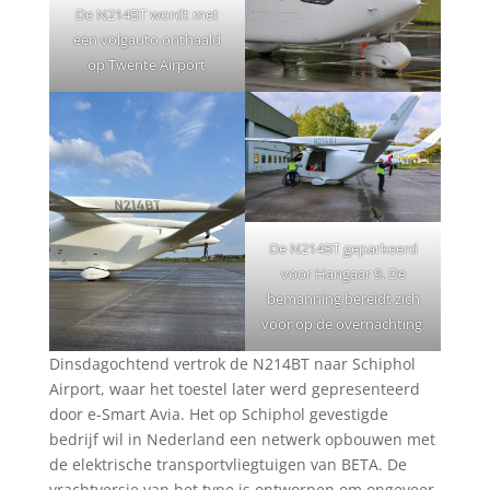
De N214BT wordt met
een volgauto onthaald
op Twente Airport
De N214BT geparkeerd
voor Hangaar 9. De
bemanning bereidt zich
voor op de overnachting.
Dinsdagochtend vertrok de N214BT naar Schiphol
Airport, waar het toestel later werd gepresenteerd
door e-Smart Avia. Het op Schiphol gevestigde
bedrijf wil in Nederland een netwerk opbouwen met
de elektrische transportvliegtuigen van BETA. De
vrachtversie van het type is ontworpen om ongeveer