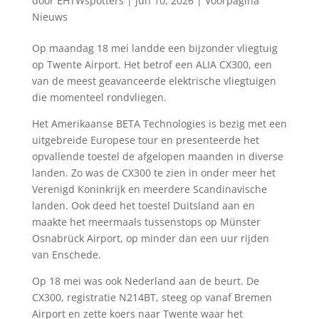
door
EHTWspotters
|
jun 10, 2026
|
Voorpagina
Nieuws
Op maandag 18 mei landde een bijzonder vliegtuig
op Twente Airport. Het betrof een ALIA CX300, een
van de meest geavanceerde elektrische vliegtuigen
die momenteel rondvliegen.
Het Amerikaanse BETA Technologies is bezig met een
uitgebreide Europese tour en presenteerde het
opvallende toestel de afgelopen maanden in diverse
landen. Zo was de CX300 te zien in onder meer het
Verenigd Koninkrijk en meerdere Scandinavische
landen. Ook deed het toestel Duitsland aan en
maakte het meermaals tussenstops op Münster
Osnabrück Airport, op minder dan een uur rijden
van Enschede.
Op 18 mei was ook Nederland aan de beurt. De
CX300, registratie N214BT, steeg op vanaf Bremen
Airport en zette koers naar Twente waar het