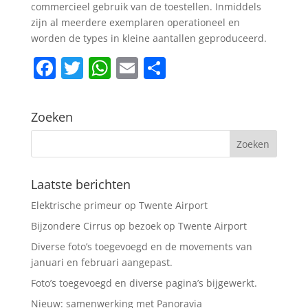
commercieel gebruik van de toestellen. Inmiddels
zijn al meerdere exemplaren operationeel en
worden de types in kleine aantallen geproduceerd.
F
T
W
E
D
a
w
h
m
el
c
itt
at
ai
e
Zoeken
e
er
s
l
n
b
A
o
p
Laatste berichten
o
p
Elektrische primeur op Twente Airport
k
Bijzondere Cirrus op bezoek op Twente Airport
Diverse foto’s toegevoegd en de movements van
januari en februari aangepast.
Foto’s toegevoegd en diverse pagina’s bijgewerkt.
Nieuw: samenwerking met Panoravia