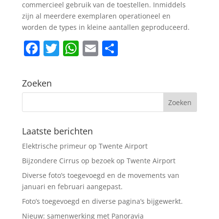
commercieel gebruik van de toestellen. Inmiddels
zijn al meerdere exemplaren operationeel en
worden de types in kleine aantallen geproduceerd.
F
T
W
E
D
a
w
h
m
el
c
itt
at
ai
e
Zoeken
e
er
s
l
n
b
A
o
p
Laatste berichten
o
p
Elektrische primeur op Twente Airport
k
Bijzondere Cirrus op bezoek op Twente Airport
Diverse foto’s toegevoegd en de movements van
januari en februari aangepast.
Foto’s toegevoegd en diverse pagina’s bijgewerkt.
Nieuw: samenwerking met Panoravia