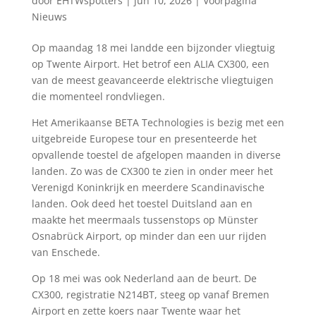
door
EHTWspotters
|
jun 10, 2026
|
Voorpagina
Nieuws
Op maandag 18 mei landde een bijzonder vliegtuig
op Twente Airport. Het betrof een ALIA CX300, een
van de meest geavanceerde elektrische vliegtuigen
die momenteel rondvliegen.
Het Amerikaanse BETA Technologies is bezig met een
uitgebreide Europese tour en presenteerde het
opvallende toestel de afgelopen maanden in diverse
landen. Zo was de CX300 te zien in onder meer het
Verenigd Koninkrijk en meerdere Scandinavische
landen. Ook deed het toestel Duitsland aan en
maakte het meermaals tussenstops op Münster
Osnabrück Airport, op minder dan een uur rijden
van Enschede.
Op 18 mei was ook Nederland aan de beurt. De
CX300, registratie N214BT, steeg op vanaf Bremen
Airport en zette koers naar Twente waar het