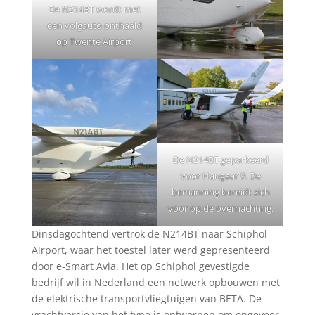
De N214BT wordt met
een volgauto onthaald
op Twente Airport
De N214BT geparkeerd
voor Hangaar 9. De
bemanning bereidt zich
voor op de overnachting.
Dinsdagochtend vertrok de N214BT naar Schiphol
Airport, waar het toestel later werd gepresenteerd
door e-Smart Avia. Het op Schiphol gevestigde
bedrijf wil in Nederland een netwerk opbouwen met
de elektrische transportvliegtuigen van BETA. De
vrachtversie van het type is ontworpen om ongeveer