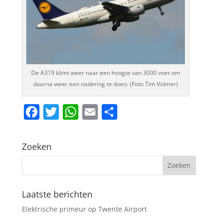
De A319 klimt weer naar een hoogte van 3000 voet om
daarna weer een nadering te doen. (Foto Tim Volmer)
F
T
W
E
D
a
w
h
m
el
c
itt
at
ai
e
Zoeken
e
er
s
l
n
b
A
o
p
Laatste berichten
o
p
Elektrische primeur op Twente Airport