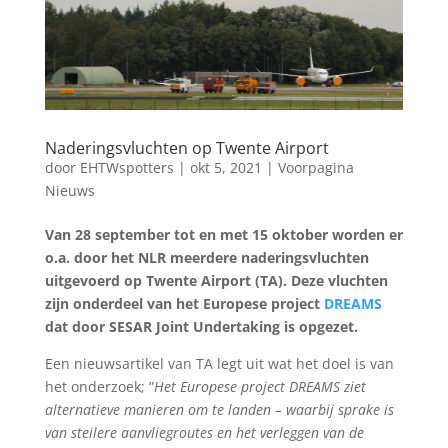
o
p
k
Naderingsvluchten op Twente Airport
door
EHTWspotters
|
okt 5, 2021
|
Voorpagina
Nieuws
Van 28 september tot en met 15 oktober worden er
o.a. door het NLR meerdere naderingsvluchten
uitgevoerd op Twente Airport (TA). Deze vluchten
zijn onderdeel van het Europese project
DREAMS
dat door SESAR Joint Undertaking is opgezet.
Een nieuwsartikel van TA legt uit wat het doel is van
het onderzoek; ”
Het Europese project DREAMS ziet
alternatieve manieren om te landen – waarbij sprake is
van steilere aanvliegroutes en het verleggen van de