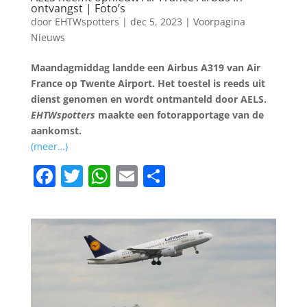
ontvangst | Foto’s
door
EHTWspotters
|
dec 5, 2023
|
Voorpagina
Nieuws
Maandagmiddag landde een Airbus A319 van Air
France op Twente Airport. Het toestel is reeds uit
dienst genomen en wordt ontmanteld door AELS.
EHTWspotters
maakte een fotorapportage van de
aankomst.
(meer…)
F
T
W
E
D
a
w
h
m
el
c
itt
at
ai
e
e
er
s
l
n
b
A
o
p