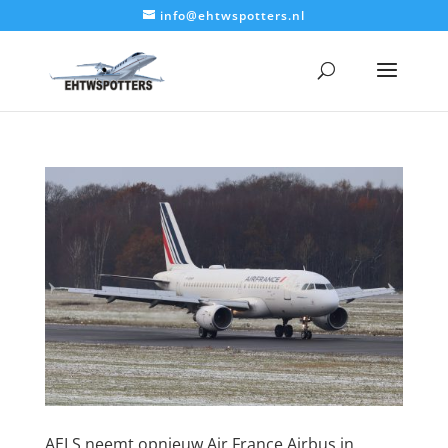
info@ehtwspotters.nl
AELS neemt opnieuw Air France Airbus in