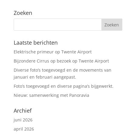
a
Zoeken
t
i
v
e
:
Laatste berichten
Elektrische primeur op Twente Airport
Bijzondere Cirrus op bezoek op Twente Airport
Diverse foto’s toegevoegd en de movements van
januari en februari aangepast.
Foto’s toegevoegd en diverse pagina’s bijgewerkt.
Nieuw: samenwerking met Panoravia
Archief
juni 2026
april 2026