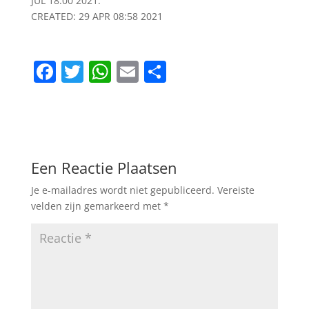
JUL 18:00 2021.
CREATED: 29 APR 08:58 2021
F
T
W
E
D
a
w
h
m
el
c
itt
at
ai
e
e
er
s
l
n
b
A
Een Reactie Plaatsen
o
p
Je e-mailadres wordt niet gepubliceerd.
Vereiste
o
p
velden zijn gemarkeerd met
*
k