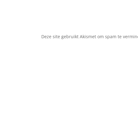
A
l
t
Deze site gebruikt Akismet om spam te vermi
e
r
n
a
t
i
v
e
: