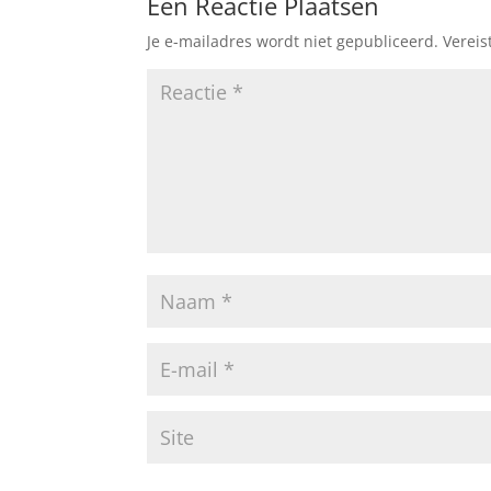
Een Reactie Plaatsen
o
p
Je e-mailadres wordt niet gepubliceerd.
Vereis
o
p
k