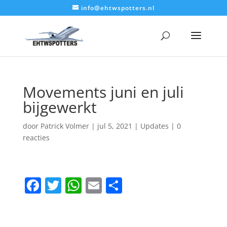
info@ehtwspotters.nl
Movements juni en juli
bijgewerkt
door
Patrick Volmer
|
jul 5, 2021
|
Updates
|
0
reacties
F
T
W
E
D
a
w
h
m
el
c
itt
at
ai
e