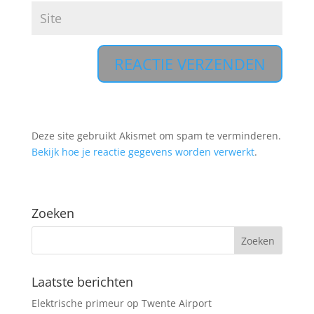
A
l
t
Deze site gebruikt Akismet om spam te verminderen.
e
Bekijk hoe je reactie gegevens worden verwerkt
.
r
n
a
Zoeken
t
i
v
e
:
Laatste berichten
Elektrische primeur op Twente Airport