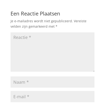
e
er
s
l
n
b
A
Een Reactie Plaatsen
o
p
Je e-mailadres wordt niet gepubliceerd.
Vereiste
o
p
velden zijn gemarkeerd met
*
k