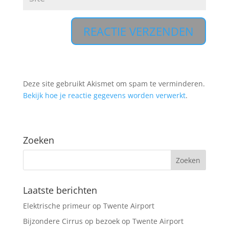
A
l
t
Deze site gebruikt Akismet om spam te verminderen.
e
Bekijk hoe je reactie gegevens worden verwerkt
.
r
n
a
Zoeken
t
i
v
e
:
Laatste berichten
Elektrische primeur op Twente Airport
Bijzondere Cirrus op bezoek op Twente Airport