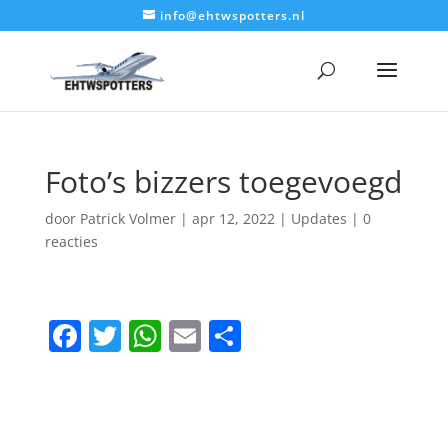
info@ehtwspotters.nl
Foto’s bizzers toegevoegd
door
Patrick Volmer
|
apr 12, 2022
|
Updates
|
0
reacties
F
T
W
E
D
a
w
h
m
el
c
itt
at
ai
e
e
er
s
l
n