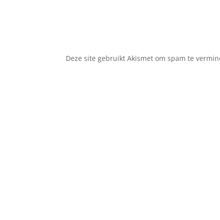
A
l
t
Deze site gebruikt Akismet om spam te vermi
e
r
n
a
t
i
v
e
: