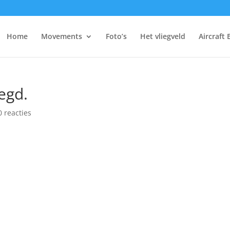
Home
Movements
Foto’s
Het vliegveld
Aircraft 
egd.
0 reacties