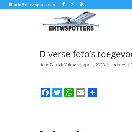
info@ehtwspotters.nl
Diverse foto’s toegevo
door
Patrick Volmer
|
apr 1, 2023
|
Updates
|
F
T
W
E
D
a
w
h
m
el
c
itt
at
ai
e
e
er
s
l
n
b
A