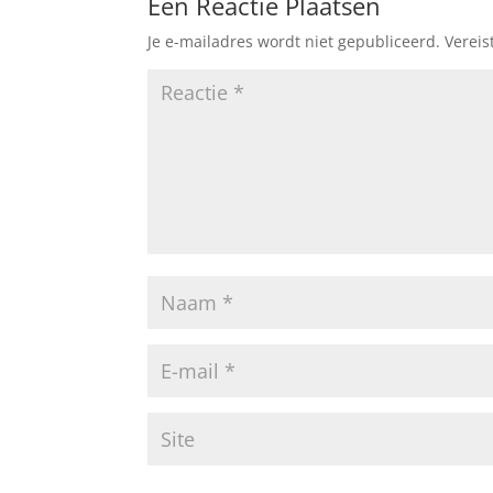
Een Reactie Plaatsen
o
p
Je e-mailadres wordt niet gepubliceerd.
Vereis
o
p
k